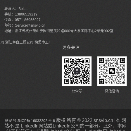
联系人：Bella
手机：13806519219
传真：0571-86955027
邮箱：Service@snsvip.cn
地址：浙江省杭州萧山宁围街道民和路600号大象国际中心2单元902室
鱼网
浙江舞台工程公司
棉柔巾工厂
更多关注
公众号
微信咨询
版权 所有 © 2022 snsvip.cn |本 网
备案 号:浙ICP备 16032202 号-6
站不 是 LinkedIn网站或LinkedIn公司的一部分。此外，本网